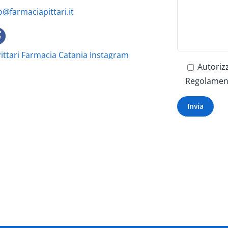
o@farmaciapittari.it
Autorizz
Regolament