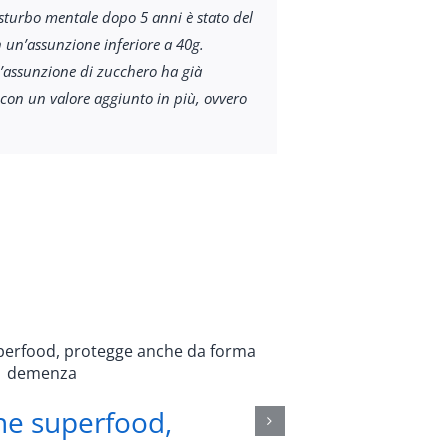
disturbo mentale dopo 5 anni è stato del
 un’assunzione inferiore a 40g.
l’assunzione di zucchero ha già
 con un valore aggiunto in più, ovvero
I brutti
ne superfood,
aiutano 