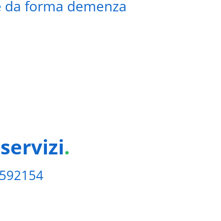
e da forma demenza
18/07/2020
servizi
.
6592154