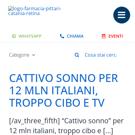
Salta
al
contenuto
WHATSAPP
CHIAMA
EVENTI
Cerca
Categorie
per:
CATTIVO SONNO PER
12 MLN ITALIANI,
TROPPO CIBO E TV
[/av_three_fifth] “Cattivo sonno” per
12 mln italiani, troppo cibo e [...]