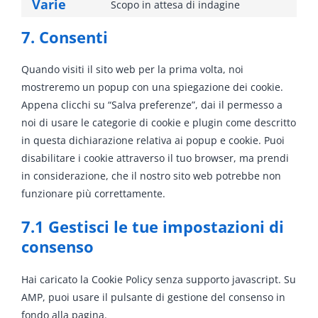
to
Varie
Scopo in attesa di indagine
facebook
Consent
service
to
7. Consenti
complianz
service
varie
Quando visiti il sito web per la prima volta, noi
mostreremo un popup con una spiegazione dei cookie.
Appena clicchi su “Salva preferenze”, dai il permesso a
noi di usare le categorie di cookie e plugin come descritto
in questa dichiarazione relativa ai popup e cookie. Puoi
disabilitare i cookie attraverso il tuo browser, ma prendi
in considerazione, che il nostro sito web potrebbe non
funzionare più correttamente.
7.1 Gestisci le tue impostazioni di
consenso
Hai caricato la Cookie Policy senza supporto javascript. Su
AMP, puoi usare il pulsante di gestione del consenso in
fondo alla pagina.