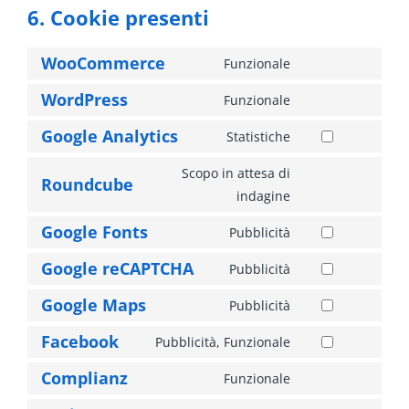
6. Cookie presenti
WooCommerce
Funzionale
Consent
to
WordPress
Funzionale
Consent
service
to
Google Analytics
Statistiche
woocommerce
Consent
service
to
Scopo in attesa di
wordpress
Roundcube
service
Consent
indagine
google-
to
Google Fonts
Pubblicità
analytics
service
Consent
roundcube
to
Google reCAPTCHA
Pubblicità
Consent
service
to
Google Maps
Pubblicità
google-
Consent
service
fonts
to
Facebook
Pubblicità, Funzionale
google-
Consent
service
recaptcha
to
Complianz
Funzionale
google-
Consent
service
maps