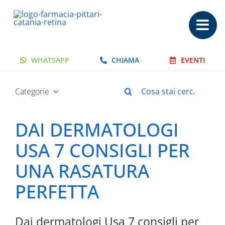
Salta
al
contenuto
WHATSAPP
CHIAMA
EVENTI
Cerca
Categorie
per:
DAI DERMATOLOGI
USA 7 CONSIGLI PER
UNA RASATURA
PERFETTA
Dai dermatologi Usa 7 consigli per