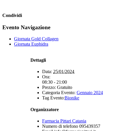
Condividi
Facebook
X
WhatsApp
Telegram
Evento Navigazione
Giornata Gold Collagen
Giornata Euphidra
Dettagli
Data:
25/01/2024
Ora:
08:30 - 21:00
Prezzo:
Gratuito
Categoria Evento:
Gennaio 2024
Tag Evento:
Bionike
Organizzatore
Farmacia Pittari Catania
Numero di telefono
095439357