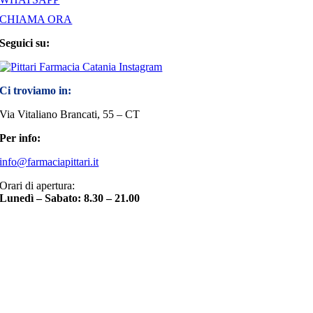
CHIAMA ORA
Seguici su:
Ci troviamo in:
Via Vitaliano Brancati, 55 – CT
Per info:
info@farmaciapittari.it
Orari di apertura:
Lunedì – Sabato: 8.30 – 21.00
Torna
in
cima