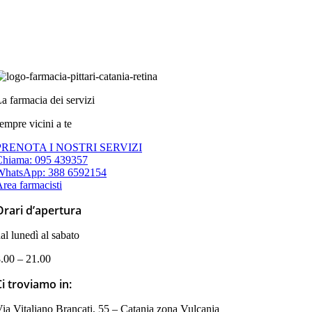
a farmacia dei servizi
empre vicini a te
PRENOTA I NOSTRI SERVIZI
Chiama: 095 439357
WhatsApp: 388 6592154
rea farmacisti
Orari d’apertura
al lunedì al sabato
.00 – 21.00
Ci troviamo in:
ia Vitaliano Brancati, 55 – Catania zona Vulcania