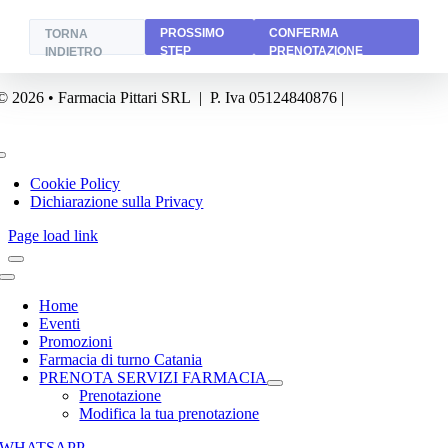
PROSSIMO
CONFERMA
TORNA
STEP
PRENOTAZIONE
INDIETRO
© 2026 • Farmacia Pittari SRL | P. Iva 05124840876 |
Powered by
FA
Business
Toggle
Navigation
Cookie Policy
Dichiarazione sulla Privacy
Page load link
Toggle
Navigation
Home
Eventi
Promozioni
Farmacia di turno Catania
PRENOTA SERVIZI FARMACIA
Prenotazione
Modifica la tua prenotazione
WHATSAPP