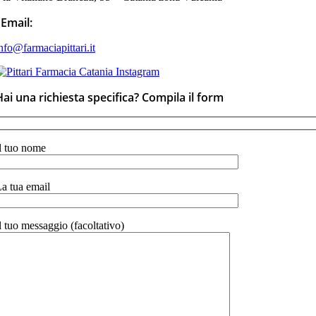
Email:
nfo@farmaciapittari.it
Hai una richiesta specifica? Compila il form
l tuo nome
a tua email
l tuo messaggio (facoltativo)