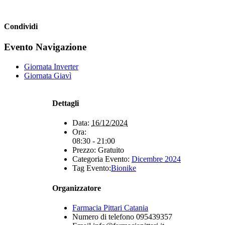
Condividi
Facebook
X
WhatsApp
Telegram
Evento Navigazione
Giornata Inverter
Giornata Giavì
Dettagli
Data:
16/12/2024
Ora:
08:30 - 21:00
Prezzo:
Gratuito
Categoria Evento:
Dicembre 2024
Tag Evento:
Bionike
Organizzatore
Farmacia Pittari Catania
Numero di telefono
095439357