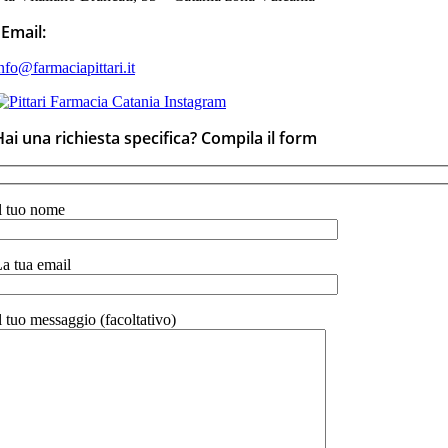
Email:
nfo@farmaciapittari.it
Hai una richiesta specifica? Compila il form
l tuo nome
a tua email
l tuo messaggio (facoltativo)