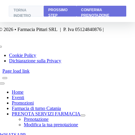
PROSSIMO
CONFERMA
TORNA
STEP
PRENOTAZIONE
INDIETRO
© 2026 • Farmacia Pittari SRL | P. Iva 05124840876 |
Powered by
FA
Business
Toggle
Navigation
Cookie Policy
Dichiarazione sulla Privacy
Page load link
Toggle
Navigation
Home
Eventi
Promozioni
Farmacia di turno Catania
PRENOTA SERVIZI FARMACIA
Prenotazione
Modifica la tua prenotazione
WHATSAPP