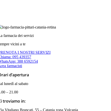
a farmacia dei servizi
empre vicini a te
PRENOTA I NOSTRI SERVIZI
Chiama: 095 439357
WhatsApp: 388 6592154
rea farmacisti
Orari d’apertura
al lunedì al sabato
.00 – 21.00
Ci troviamo in:
ia Vitaliano Brancati, 55 – Catania zona Vulcania