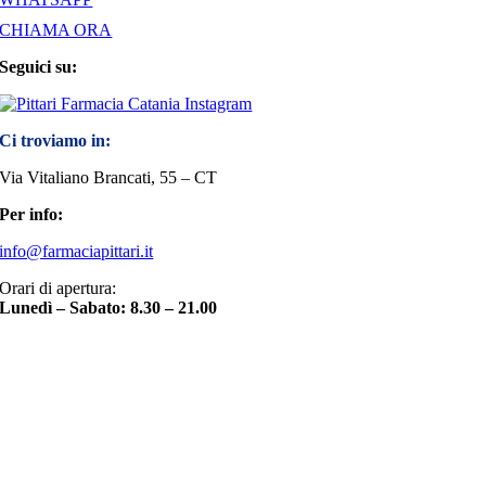
CHIAMA ORA
Seguici su:
Ci troviamo in:
Via Vitaliano Brancati, 55 – CT
Per info:
info@farmaciapittari.it
Orari di apertura:
Lunedì – Sabato: 8.30 – 21.00
Torna
in
cima