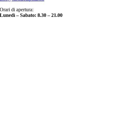
Orari di apertura:
Lunedì – Sabato: 8.30 – 21.00
Torna
in
cima