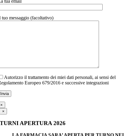
a tua email
l tuo messaggio (facoltativo)
Autorizzo il trattamento dei miei dati personali, ai sensi del
egolamento Europeo 679/2016 e successive integrazioni
×
×
TURNI APERTURA 2026
LA FARMACIA SARA’ APERTA PER TURNO NEI