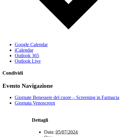
Google Calendar
iCalendar
Outlook 365
Outlook Live
Condividi
Facebook
X
WhatsApp
Telegram
Evento Navigazione
Giornate Benessere del cuore – Screening in Farmacia
Giornata Venoscreen
Dettagli
Data:
05/07/2024