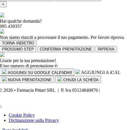
×
Hai qualche domanda?
095 439357
Non siamo riusciti a processare il tuo pagamento. Per favore riprova.
TORNA INDIETRO
PROSSIMO STEP
CONFERMA PRENOTAZIONE
RIPROVA
Grazie per la tua prenotazione!
Il tuo numero di prenotazione è:
AGGIUNGI A iCAL
AGGIUNGI SU GOOGLE CALENDAR
NUOVA PRENOTAZIONE
CHIUDI LA SCHEDA
© 2026 • Farmacia Pittari SRL | P. Iva 05124840876 |
Powered by
FA
Business
Toggle
Navigation
Cookie Policy
Dichiarazione sulla Privacy