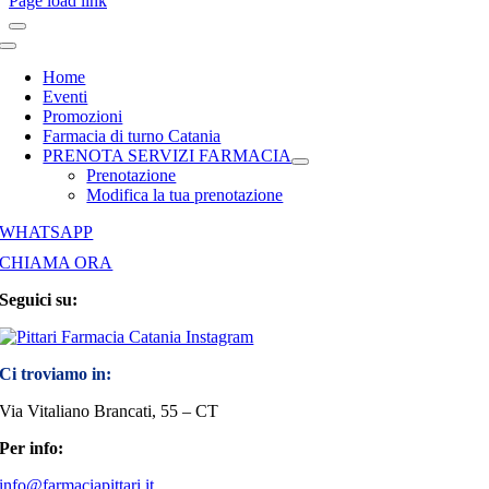
Page load link
Toggle
Navigation
Home
Eventi
Promozioni
Farmacia di turno Catania
PRENOTA SERVIZI FARMACIA
Prenotazione
Modifica la tua prenotazione
WHATSAPP
CHIAMA ORA
Seguici su:
Ci troviamo in:
Via Vitaliano Brancati, 55 – CT
Per info:
info@farmaciapittari.it