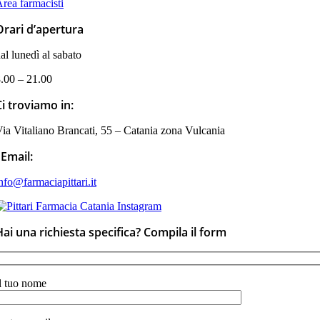
rea farmacisti
Orari d’apertura
al lunedì al sabato
.00 – 21.00
Ci troviamo in:
ia Vitaliano Brancati, 55 – Catania zona Vulcania
Email:
nfo@farmaciapittari.it
Hai una richiesta specifica? Compila il form
l tuo nome