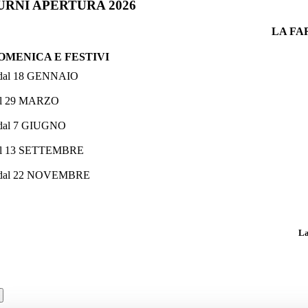
URNI APERTURA 2026
LA FA
OMENICA E FESTIVI
 dal 18 GENNAIO
al 29 MARZO
 dal 7 GIUGNO
al 13 SETTEMBRE
 dal 22 NOVEMBRE
La