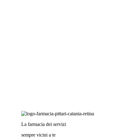
ti dà il benvenuto. Ecco i nostri orari di apertura:
da lunedì a saba
La farmacia dei servizi
sempre vicini a te