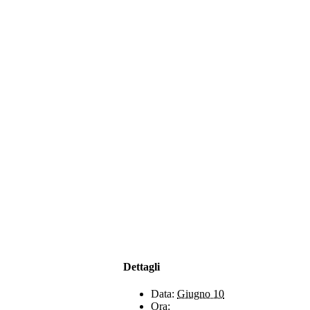
to 8.00-21.00
Dettagli
Data:
Giugno 10
Ora: