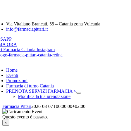
Salta
Farmacia Pittari 
al
contenuto
oggle
avigation
Via Vitaliano Brancati, 55 – Catania zona Vulcania
info@farmaciapittari.it
SAPP
MA ORA
oggle
avigation
Home
Eventi
Promozioni
Farmacia di turno Catania
PRENOTA SERVIZI FARMACIA >
Modifica la tua prenotazione
Farmacia Pittari
2026-08-07T00:00:00+02:00
Questo evento è passato.
×