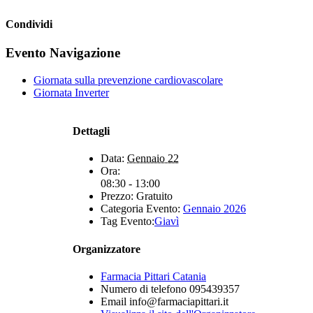
Condividi
Facebook
X
WhatsApp
Telegram
Evento Navigazione
Giornata sulla prevenzione cardiovascolare
Giornata Inverter
Dettagli
Data:
Gennaio 22
Ora:
08:30 - 13:00
Prezzo:
Gratuito
Categoria Evento:
Gennaio 2026
Tag Evento:
Giavì
Organizzatore
Farmacia Pittari Catania
Numero di telefono
095439357
Email
info@farmaciapittari.it