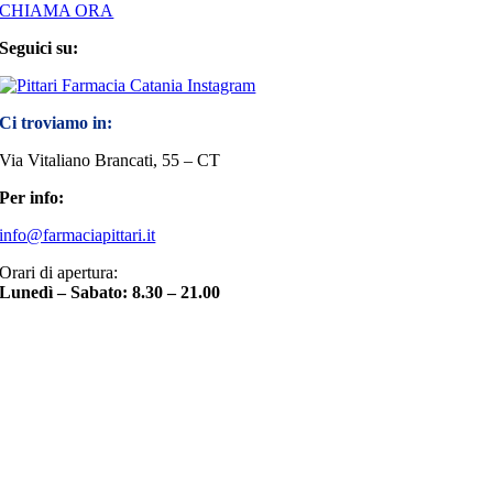
CHIAMA ORA
Seguici su:
Ci troviamo in:
Via Vitaliano Brancati, 55 – CT
Per info:
info@farmaciapittari.it
Orari di apertura:
Lunedì – Sabato: 8.30 – 21.00
Torna
in
cima