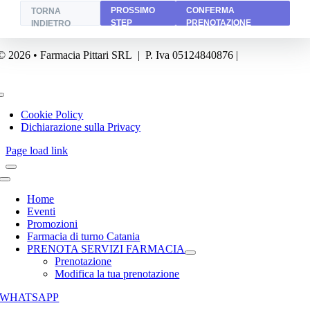
PROSSIMO
CONFERMA
TORNA
STEP
PRENOTAZIONE
INDIETRO
© 2026 • Farmacia Pittari SRL | P. Iva 05124840876 |
Powered by
FA
Business
Toggle
Navigation
Cookie Policy
Dichiarazione sulla Privacy
Page load link
Toggle
Navigation
Home
Eventi
Promozioni
Farmacia di turno Catania
PRENOTA SERVIZI FARMACIA
Prenotazione
Modifica la tua prenotazione
WHATSAPP