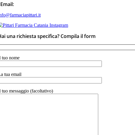
Email:
nfo@farmaciapittari.it
Hai una richiesta specifica? Compila il form
l tuo nome
a tua email
l tuo messaggio (facoltativo)