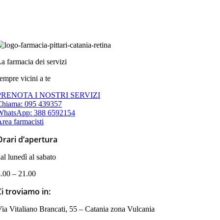
a farmacia dei servizi
empre vicini a te
PRENOTA I NOSTRI SERVIZI
Chiama: 095 439357
WhatsApp: 388 6592154
rea farmacisti
Orari d’apertura
al lunedì al sabato
.00 – 21.00
Ci troviamo in:
ia Vitaliano Brancati, 55 – Catania zona Vulcania