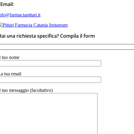
Email:
nfo@farmaciapittari.it
Hai una richiesta specifica? Compila il form
l tuo nome
a tua email
l tuo messaggio (facoltativo)