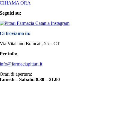
CHIAMA ORA
Seguici su:
Ci troviamo in:
Via Vitaliano Brancati, 55 – CT
Per info:
info@farmaciapittari.it
Orari di apertura:
Lunedì – Sabato: 8.30 – 21.00
Torna
in
cima