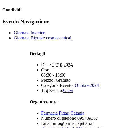
Condividi
Facebook
X
WhatsApp
Telegram
Evento Navigazione
Giornata Inverter
Giornata Bionike cosmeceutical
Dettagli
Data:
17/10/2024
Ora:
08:30 - 13:00
Prezzo:
Gratuito
Categoria Evento:
Ottobre 2024
Tag Evento:
Giavì
Organizzatore
Farmacia Pittari Catania
Numero di telefono
095439357
Email
info@farmaciapittari.it