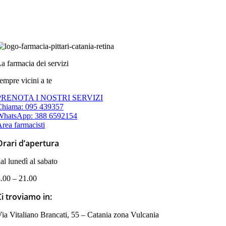
a farmacia dei servizi
empre vicini a te
PRENOTA I NOSTRI SERVIZI
Chiama: 095 439357
WhatsApp: 388 6592154
rea farmacisti
Orari d’apertura
al lunedì al sabato
.00 – 21.00
Ci troviamo in:
ia Vitaliano Brancati, 55 – Catania zona Vulcania