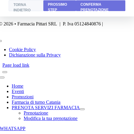
PROSSIMO
CONFERMA
TORNA
STEP
PRENOTAZIONE
INDIETRO
© 2026 • Farmacia Pittari SRL | P. Iva 05124840876 |
Powered by
FA
Business
Toggle
Navigation
Cookie Policy
Dichiarazione sulla Privacy
Page load link
Toggle
Navigation
Home
Eventi
Promozioni
Farmacia di turno Catania
PRENOTA SERVIZI FARMACIA
Prenotazione
Modifica la tua prenotazione
WHATSAPP