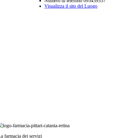
Numero di telefono
095439357
Visualizza il sito del Luogo
a farmacia dei servizi