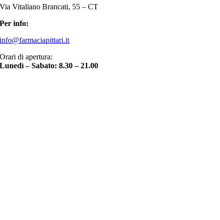
Via Vitaliano Brancati, 55 – CT
Per info:
info@farmaciapittari.it
Orari di apertura:
Lunedì – Sabato: 8.30 – 21.00
Torna
in
cima