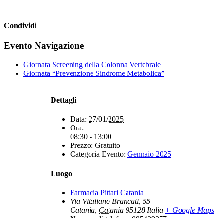
Condividi
Facebook
X
WhatsApp
Telegram
Evento Navigazione
Giornata Screening della Colonna Vertebrale
Giornata “Prevenzione Sindrome Metabolica”
Dettagli
Data:
27/01/2025
Ora:
08:30 - 13:00
Prezzo:
Gratuito
Categoria Evento:
Gennaio 2025
Luogo
Farmacia Pittari Catania
Via Vitaliano Brancati, 55
Catania
,
Catania
95128
Italia
+ Google Maps