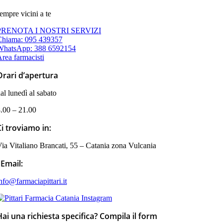
empre vicini a te
PRENOTA I NOSTRI SERVIZI
Chiama: 095 439357
WhatsApp: 388 6592154
rea farmacisti
Orari d’apertura
al lunedì al sabato
.00 – 21.00
Ci troviamo in:
ia Vitaliano Brancati, 55 – Catania zona Vulcania
Email:
nfo@farmaciapittari.it
Hai una richiesta specifica? Compila il form