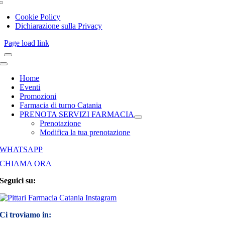
Toggle
Navigation
Cookie Policy
Dichiarazione sulla Privacy
Page load link
Toggle
Navigation
Home
Eventi
Promozioni
Farmacia di turno Catania
PRENOTA SERVIZI FARMACIA
Prenotazione
Modifica la tua prenotazione
WHATSAPP
CHIAMA ORA
Seguici su:
Ci troviamo in: