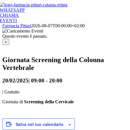
Salta
al
WHATSAPP
contenuto
CHIAMA
EVENTI
Farmacia Pittari
2026-08-07T00:00:00+02:00
Questo evento è passato.
×
Giornata Screening della Colonna
Vertebrale
20/02/2025| 09:00
-
20:00
|
Gratuito
Giornata di
Screening della Cervicale
Salva nel tuo calendario