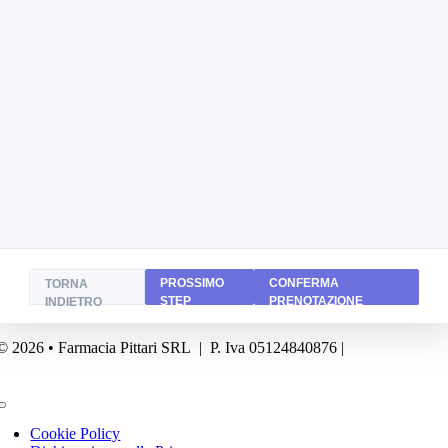
PROSSIMO
CONFERMA
TORNA
STEP
PRENOTAZIONE
INDIETRO
© 2026 • Farmacia Pittari SRL | P. Iva 05124840876 |
Powered by
FA
Business
Toggle
Navigation
Cookie Policy