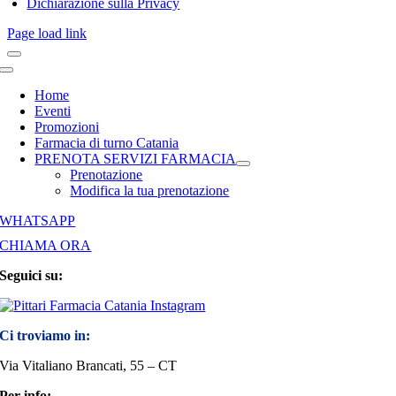
Dichiarazione sulla Privacy
Page load link
Toggle
Navigation
Home
Eventi
Promozioni
Farmacia di turno Catania
PRENOTA SERVIZI FARMACIA
Prenotazione
Modifica la tua prenotazione
WHATSAPP
CHIAMA ORA
Seguici su:
Ci troviamo in:
Via Vitaliano Brancati, 55 – CT
Per info: