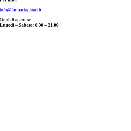
info@farmaciapittari.it
Orari di apertura:
Lunedì – Sabato: 8.30 – 21.00
Torna
in
cima