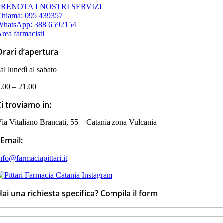
PRENOTA I NOSTRI SERVIZI
Chiama: 095 439357
WhatsApp: 388 6592154
rea farmacisti
Orari d’apertura
al lunedì al sabato
.00 – 21.00
Ci troviamo in:
ia Vitaliano Brancati, 55 – Catania zona Vulcania
Email:
nfo@farmaciapittari.it
Hai una richiesta specifica? Compila il form