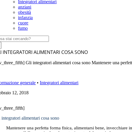
Integratori alimentari
anziani
obesità
infanzia
cuore
fumo
rca
:
I INTEGRATORI ALIMENTARI COSA SONO
v_three_fifth] Gli integratori alimentari cosa sono Mantenere una perfett
formazione generale
•
Integratori alimentari
bbraio 12, 2018
v_three_fifth]
 integratori alimentari cosa sono
Mantenere una perfetta forma fisica, alimentarsi bene, invecchiare in