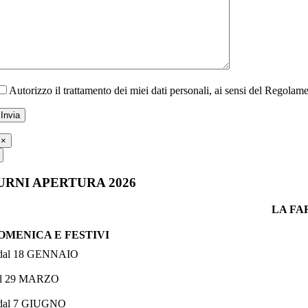
Autorizzo il trattamento dei miei dati personali, ai sensi del Regola
×
URNI APERTURA 2026
LA FA
OMENICA E FESTIVI
 dal 18 GENNAIO
al 29 MARZO
 dal 7 GIUGNO