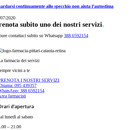
ardarsi continuamente allo specchio non aiuta l’autostima
/07/2020
renota subito uno dei nostri servizi
.
pure contattaci subito su Whatsapp
388 6592154
a farmacia dei servizi
empre vicini a te
PRENOTA I NOSTRI SERVIZI
Chiama: 095 439357
WhatsApp: 388 6592154
rea farmacisti
Orari d’apertura
al lunedì al sabato
.00 – 21.00