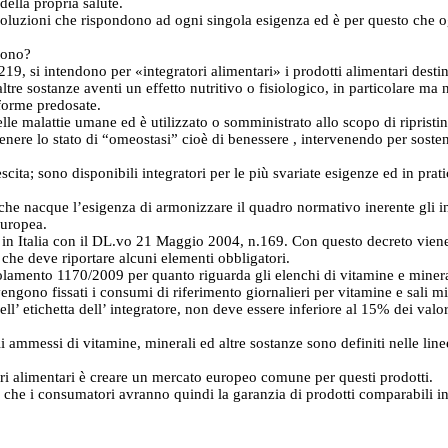
ella propria salute.
 soluzioni che rispondono ad ogni singola esigenza ed è per questo che og
rvono?
9, si intendono per «integratori alimentari» i prodotti alimentari desti
altre sostanze aventi un effetto nutritivo o fisiologico, in particolare ma 
 forme predosate.
le malattie umane ed è utilizzato o somministrato allo scopo di ripristina
tenere lo stato di “omeostasi” cioè di benessere , intervenendo per soste
cita; sono disponibili integratori per le più svariate esigenze ed in prati
he nacque l’esigenza di armonizzare il quadro normativo inerente gli inte
Europea.
a in Italia con il DL.vo 21 Maggio 2004, n.169. Con questo decreto viene
i che deve riportare alcuni elementi obbligatori.
egolamento 1170/2009 per quanto riguarda gli elenchi di vitamine e minera
ngono fissati i consumi di riferimento giornalieri per vitamine e sali min
l’ etichetta dell’ integratore, non deve essere inferiore al 15% dei valori
li ammessi di vitamine, minerali ed altre sostanze sono definiti nelle lin
tori alimentari è creare un mercato europeo comune per questi prodotti.
e che i consumatori avranno quindi la garanzia di prodotti comparabili in