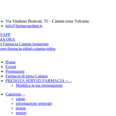
Salta
Farmacia Pittari 
al
contenuto
oggle
avigation
Via Vitaliano Brancati, 55 – Catania zona Vulcania
info@farmaciapittari.it
SAPP
MA ORA
oggle
avigation
Home
Eventi
Promozioni
Farmacia di turno Catania
PRENOTA SERVIZI FARMACIA >
Modifica la tua prenotazione
Categorie
salute
informazione generale
donne
tumori