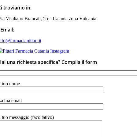
Ci troviamo in:
ia Vitaliano Brancati, 55 – Catania zona Vulcania
Email:
nfo@farmaciapittari.it
Hai una richiesta specifica? Compila il form
l tuo nome
a tua email
l tuo messaggio (facoltativo)