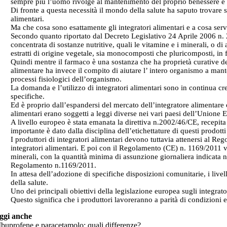
sempre più l’uomo rivolge al mantenimento del proprio benessere e d
Di fronte a questa necessità il mondo della salute ha saputo trovare
alimentari.
Ma che cosa sono esattamente gli integratori alimentari e a cosa se
Secondo quanto riportato dal Decreto Legislativo 24 Aprile 2006 n. 21
concentrata di sostanze nutritive, quali le vitamine e i minerali, o di 
estratti di origine vegetale, sia monocomposti che pluricomposti, in
Quindi mentre il farmaco è una sostanza che ha proprietà curative del
alimentare ha invece il compito di aiutare l’ intero organismo a man
processi fisiologici dell’organismo.
La domanda e l’utilizzo di integratori alimentari sono in continua cres
specifiche.
Ed è proprio dall’espandersi del mercato dell’integratore alimentare c
alimentari erano soggetti a leggi diverse nei vari paesi dell’Unione 
A livello europeo è stata emanata la direttiva n.2002/46/CE, recepit
importante è dato dalla disciplina dell’etichettature di questi prodott
I produttori di integratori alimentari devono tuttavia attenersi al R
integratori alimentari. E poi con il Regolamento (CE) n. 1169/2011 ve
minerali, con la quantità minima di assunzione giornaliera indicata nel
Regolamento n.1169/2011.
In attesa dell’adozione di specifiche disposizioni comunitarie, i livel
della salute.
Uno dei principali obiettivi della legislazione europea sugli integra
Questo significa che i produttori lavoreranno a parità di condizioni 
ggi anche