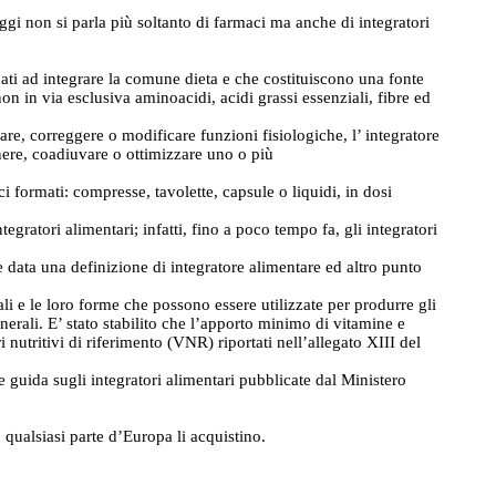
gi non si parla più soltanto di farmaci ma anche di integratori
nati ad integrare la comune dieta e che costituiscono una fonte
non in via esclusiva aminoacidi, acidi grassi essenziali, fibre ed
re, correggere o modificare funzioni fisiologiche, l’ integratore
nere, coadiuvare o ottimizzare uno o più
ci formati: compresse, tavolette, capsule o liquidi, in dosi
gratori alimentari; infatti, fino a poco tempo fa, gli integratori
 data una definizione di integratore alimentare ed altro punto
li e le loro forme che possono essere utilizzate per produrre gli
erali. E’ stato stabilito che l’apporto minimo di vitamine e
 nutritivi di riferimento (VNR) riportati nell’allegato XIII del
ee guida sugli integratori alimentari pubblicate dal Ministero
 qualsiasi parte d’Europa li acquistino.