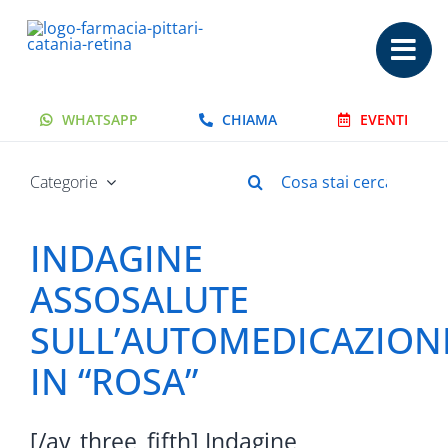
Salta
al
contenuto
WHATSAPP
CHIAMA
EVENTI
Cerca
Categorie
per:
INDAGINE
ASSOSALUTE
SULL’AUTOMEDICAZION
IN “ROSA”
[/av_three_fifth] Indagine