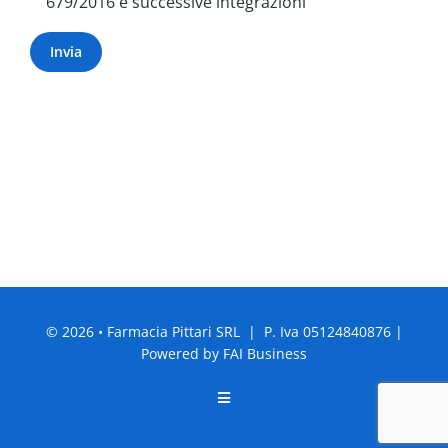
679/2016 e successive integrazioni
© 2026 • Farmacia Pittari SRL | P. Iva 05124840876 |
Powered by
FAI Business
Toggle
Navigation