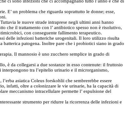
e che ci sono infezioni che ci accompagnano tutto l’anno e che di
torie. E’ un problema che riguarda soprattutto le donne; esse,
oni.
. Tuttavia le nuove strade intraprese negli ultimi anni hanno
atto che il trattamento con l’ antibiotico spesso non è risolutivo,
 antimicrobici, con conseguente fallimento terapeutico.
i delle infezioni batteriche urogenitali. Il loro utilizzo risulta
a batterica patogena. Inoltre pare che i probiotici siano in grado
-terapia. Il mannosio è uno zucchero semplice in grado di
llo, è da collegarsi a due sostanze in esso contenute: il fruttosio
si interpongono tra l’epitelio urinario e il microrganismo,
o, l’erba asiatica Coleus forskohlii che sembrerebbe essere
 infatti, oltre a colonizzare le vie urinarie, ha la capacità di
icolare meccanismo intracellulare permette l’ espulsione del
interessante strumento per ridurre la ricorrenza delle infezioni e