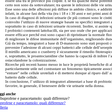
essere una tra le province più colpite. E se tra qualche mese potrem
certo non sono da sottovalutare; tra queste le infezioni delle vie urin
Esse sono una delle affezioni più diffuse in ambito clinico, e addirit
infatti, in alcune fasi della vita (tra i 18 e i 30 anni e nei primi an
In caso di diagnosi di infezioni urinarie (le più comuni sono le cistit
coinvolto l’utilizzo di nuove strategie basate su specifici integratori 
soprattutto in caso di infezioni urinarie ricorrenti. Inoltre, si assis
I probiotici contenenti lattobacilli, sia per uso orale che per applicaz
essere efficace perché essi sono capaci di ripristinare la normale flo
di migliorare le difese immunitarie dell’organismo, migliorando dunq
Già da tempo, integratori a base di D-mannosio sono stati proposti c
prevenire l’adesione di alcuni ceppi batterici alle cellule dell’uroep
Il mirtillo americano o cranberry è sicuramente il rimedio fitoterapico 
e, soprattutto, le proantocianidine che hanno la capacità di inibire l’
ostacolandone la colonizzazione.
Ricerche più recenti hanno messo in luce le proprietà benefiche di al
particolarmente utile nel contrastare un fenomeno tipicamente associato
“entrare” nelle cellule uroteliali e di mettersi dunque al riparo dall’
batterio dalle cellule.
In conclusione, l’ utilizzo di integratori alimentari a base di probiot
favorire, in generale, il benessere delle vie urinarie nella donna.
ggi anche
uprofene e paracetamolo: quali differenze?
lleria