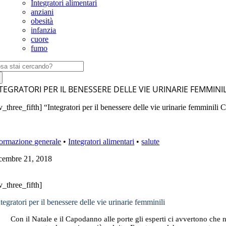
Integratori alimentari
anziani
obesità
infanzia
cuore
fumo
rca
:
TEGRATORI PER IL BENESSERE DELLE VIE URINARIE FEMMINIL
v_three_fifth] “Integratori per il benessere delle vie urinarie femminili C
formazione generale
•
Integratori alimentari
•
salute
cembre 21, 2018
v_three_fifth]
tegratori per il benessere delle vie urinarie femminili
Con il Natale e il Capodanno alle porte gli esperti ci avvertono che n