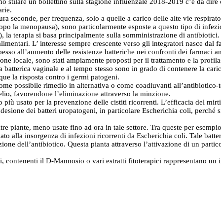
mo stilare un bollettino sulla stagione influenzale 2018-2019 c’è da dir
arie.
tura seconde, per frequenza, solo a quelle a carico delle alte vie respira
ni dopo la menopausa), sono particolarmente esposte a questo tipo di infezi
i), la terapia si basa principalmente sulla somministrazione di antibiotici
alimentari. L’ interesse sempre crescente verso gli integratori nasce dal f
te spesso all’aumento delle resistenze batteriche nei confronti dei farmaci
ione locale, sono stati ampiamente proposti per il trattamento e la profilass
ra batterica vaginale e al tempo stesso sono in grado di contenere la caric
ue la risposta contro i germi patogeni.
ome possibile rimedio in alternativa o come coadiuvanti all’antibiotico
itelio, favorendone l’eliminazione attraverso la minzione.
più usato per la prevenzione delle cistiti ricorrenti. L’efficacia del mirti
adesione dei batteri uropatogeni, in particolare Escherichia coli, perché 
tre piante, meno usate fino ad ora in tale settore. Tra queste per esempi
 alla insorgenza di infezioni ricorrenti da Escherichia coli. Tale batterio,
 azione dell’antibiotico. Questa pianta attraverso l’attivazione di un part
ici, contenenti il D-Mannosio o vari estratti fitoterapici rappresentano un 