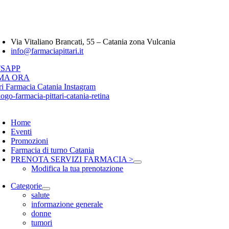
Salta
Farmacia Pittari 
al
contenuto
oggle
avigation
Via Vitaliano Brancati, 55 – Catania zona Vulcania
info@farmaciapittari.it
SAPP
MA ORA
oggle
avigation
Home
Eventi
Promozioni
Farmacia di turno Catania
PRENOTA SERVIZI FARMACIA >
Modifica la tua prenotazione
Categorie
salute
informazione generale
donne
tumori