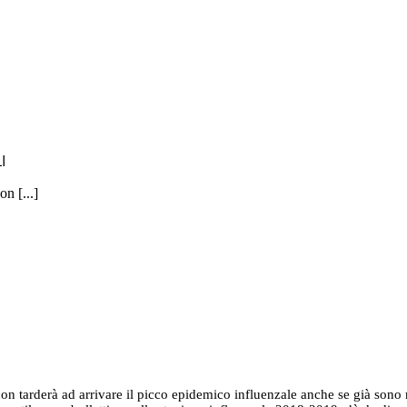
I
on [...]
on tarderà ad arrivare il picco epidemico influenzale anche se già sono n