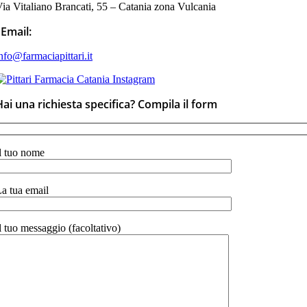
ia Vitaliano Brancati, 55 – Catania zona Vulcania
Email:
nfo@farmaciapittari.it
Hai una richiesta specifica? Compila il form
l tuo nome
a tua email
l tuo messaggio (facoltativo)