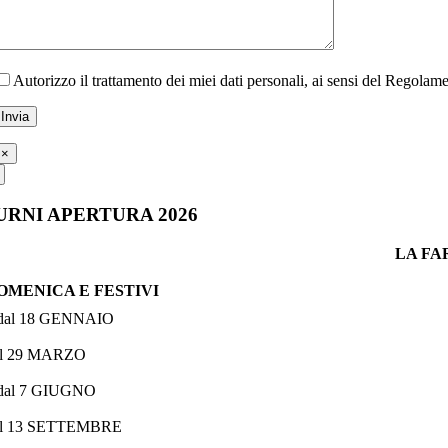
Autorizzo il trattamento dei miei dati personali, ai sensi del Regola
×
URNI APERTURA 2026
LA FA
OMENICA E FESTIVI
 dal 18 GENNAIO
al 29 MARZO
 dal 7 GIUGNO
al 13 SETTEMBRE