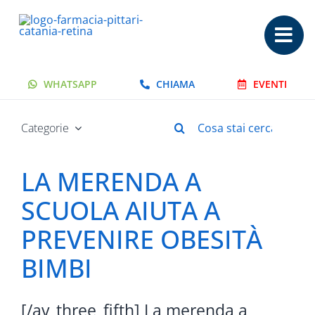
Salta
al
contenuto
WHATSAPP
CHIAMA
EVENTI
Cerca
Categorie
per:
LA MERENDA A
SCUOLA AIUTA A
PREVENIRE OBESITÀ
BIMBI
[/av_three_fifth] La merenda a