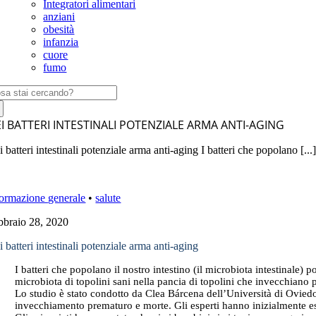
Integratori alimentari
anziani
obesità
infanzia
cuore
fumo
rca
:
I BATTERI INTESTINALI POTENZIALE ARMA ANTI-AGING
 batteri intestinali potenziale arma anti-aging I batteri che popolano [...
formazione generale
•
salute
bbraio 28, 2020
 batteri intestinali potenziale arma anti-aging
I batteri che popolano il nostro intestino (il microbiota intestinale)
microbiota di topolini sani nella pancia di topolini che invecchiano 
Lo studio è stato condotto da Clea Bárcena dell’Università di Oviedo
invecchiamento prematuro e morte. Gli esperti hanno inizialmente esam