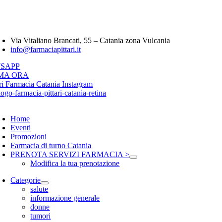
Salta
Farmacia Pittari 
al
contenuto
oggle
avigation
Via Vitaliano Brancati, 55 – Catania zona Vulcania
info@farmaciapittari.it
SAPP
MA ORA
oggle
avigation
Home
Eventi
Promozioni
Farmacia di turno Catania
PRENOTA SERVIZI FARMACIA >
Modifica la tua prenotazione
Categorie
salute
informazione generale
donne
tumori