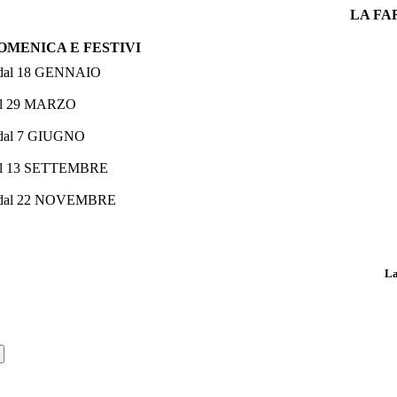
LA FA
OMENICA E FESTIVI
 dal 18 GENNAIO
al 29 MARZO
 dal 7 GIUGNO
al 13 SETTEMBRE
 dal 22 NOVEMBRE
La