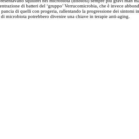
a presentavano squilibri nel microbiota (disbiosi) sempre più gravi man m
entrazione di batteri del ‘gruppo’ Verrucomicrobia, che è invece abbonda
la pancia di quelli con progeria, rallentando la progressione dei sintomi 
to di microbiota potrebbero divenire una chiave in terapie anti-aging.