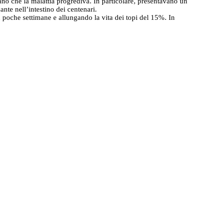
ano che la malattia progrediva. In particolare, presentavano un
nte nell’intestino dei centenari.
in poche settimane e allungando la vita dei topi del 15%. In