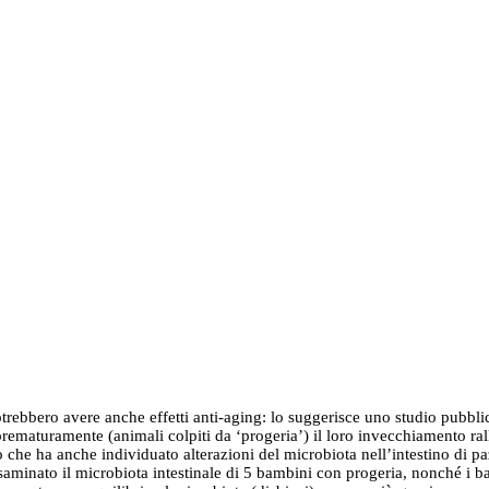
]
 potrebbero avere anche effetti anti-aging: lo suggerisce uno studio pubbl
prematuramente (animali colpiti da ‘progeria’) il loro invecchiamento ral
 che ha anche individuato alterazioni del microbiota nell’intestino di p
inato il microbiota intestinale di 5 bambini con progeria, nonché i batte