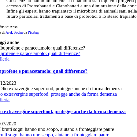
Gli scienziati hanno notato che sia i bambini sia i topi con progeri
eccesso di Proteobatteri e Cianobatteri e una diminuzione della conc
Infine gli esperti hanno trapiantato il microbiota di animali sani nel
futuro particolari trattamenti a base di probiotici o lo stesso trapian
dits to: Ansa
o di
Arek Socha
da
Pixabay
ggi anche
uprofene e paracetamolo: quali differenze?
lleria
uprofene e paracetamolo: quali differenze?
/12/2023
io extravergine superfood, protegge anche da forma demenza
lleria
io extravergine superfood, protegge anche da forma demenza
/07/2020
brutti sogni hanno uno scopo, aiutano a fronteggiare paure