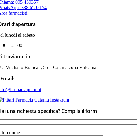
Chiama: 095 439357
WhatsApp: 388 6592154
rea farmacisti
Orari d’apertura
al lunedì al sabato
.00 – 21.00
Ci troviamo in:
ia Vitaliano Brancati, 55 – Catania zona Vulcania
Email:
nfo@farmaciapittari.it
Hai una richiesta specifica? Compila il form
l tuo nome