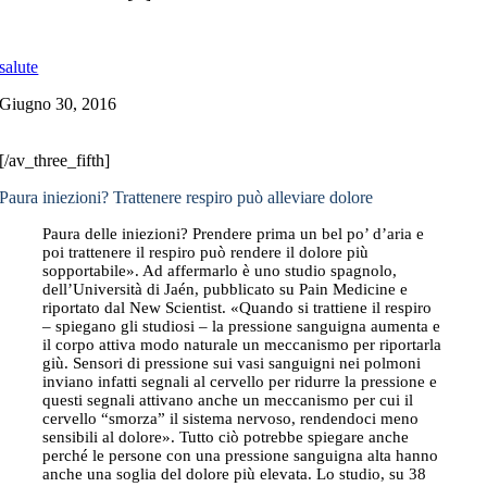
salute
Giugno 30, 2016
[/av_three_fifth]
Paura iniezioni? Trattenere respiro può alleviare dolore
Paura delle iniezioni? Prendere prima un bel po’ d’aria e
poi trattenere il respiro può rendere il dolore più
sopportabile». Ad affermarlo è uno studio spagnolo,
dell’Università di Jaén, pubblicato su Pain Medicine e
riportato dal New Scientist. «Quando si trattiene il respiro
– spiegano gli studiosi – la pressione sanguigna aumenta e
il corpo attiva modo naturale un meccanismo per riportarla
giù. Sensori di pressione sui vasi sanguigni nei polmoni
inviano infatti segnali al cervello per ridurre la pressione e
questi segnali attivano anche un meccanismo per cui il
cervello “smorza” il sistema nervoso, rendendoci meno
sensibili al dolore». Tutto ciò potrebbe spiegare anche
perché le persone con una pressione sanguigna alta hanno
anche una soglia del dolore più elevata. Lo studio, su 38