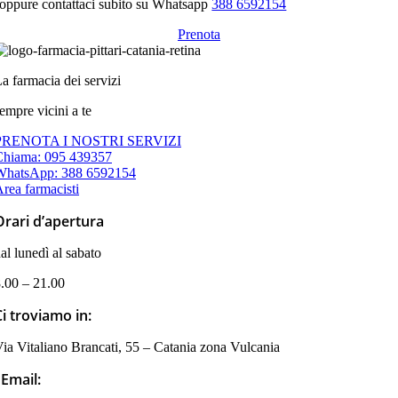
oppure contattaci subito su Whatsapp
388 6592154
Prenota
a farmacia dei servizi
empre vicini a te
PRENOTA I NOSTRI SERVIZI
Chiama: 095 439357
WhatsApp: 388 6592154
rea farmacisti
Orari d’apertura
al lunedì al sabato
.00 – 21.00
Ci troviamo in:
ia Vitaliano Brancati, 55 – Catania zona Vulcania
Email: