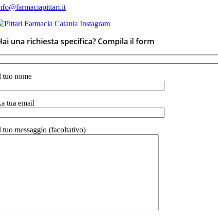
nfo@farmaciapittari.it
Hai una richiesta specifica? Compila il form
l tuo nome
a tua email
l tuo messaggio (facoltativo)