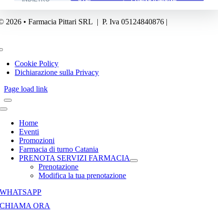
© 2026 • Farmacia Pittari SRL | P. Iva 05124840876 |
Powered by
FA
Business
Toggle
Navigation
Cookie Policy
Dichiarazione sulla Privacy
Page load link
Toggle
Navigation
Home
Eventi
Promozioni
Farmacia di turno Catania
PRENOTA SERVIZI FARMACIA
Prenotazione
Modifica la tua prenotazione
WHATSAPP
CHIAMA ORA