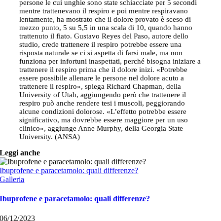
persone le cui unghie sono state schiacciate per 5 secondi
mentre trattenevano il respiro e poi mentre respiravano
lentamente, ha mostrato che il dolore provato è sceso di
mezzo punto, 5 su 5,5 in una scala di 10, quando hanno
trattenuto il fiato. Gustavo Reyes del Paso, autore dello
studio, crede trattenere il respiro potrebbe essere una
risposta naturale se ci si aspetta di farsi male, ma non
funziona per infortuni inaspettati, perché bisogna iniziare a
trattenere il respiro prima che il dolore inizi. «Potrebbe
essere possibile allenare le persone nel dolore acuto a
trattenere il respiro», spiega Richard Chapman, della
University of Utah, aggiungendo però che trattenere il
respiro può anche rendere tesi i muscoli, peggiorando
alcune condizioni dolorose. «L’effetto potrebbe essere
significativo, ma dovrebbe essere maggiore per un uso
clinico», aggiunge Anne Murphy, della Georgia State
University. (ANSA)
Leggi anche
Ibuprofene e paracetamolo: quali differenze?
Galleria
Ibuprofene e paracetamolo: quali differenze?
06/12/2023