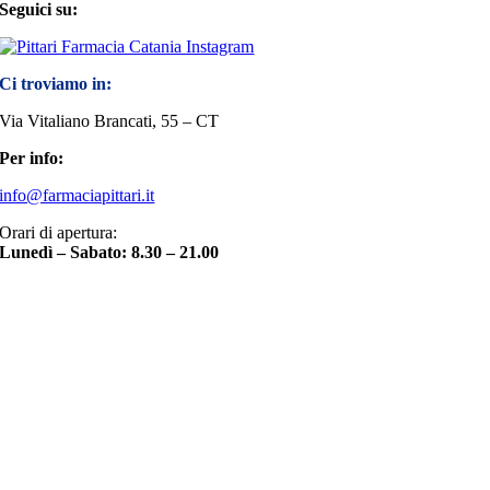
Seguici su:
Ci troviamo in:
Via Vitaliano Brancati, 55 – CT
Per info:
info@farmaciapittari.it
Orari di apertura:
Lunedì – Sabato: 8.30 – 21.00
Torna
in
cima