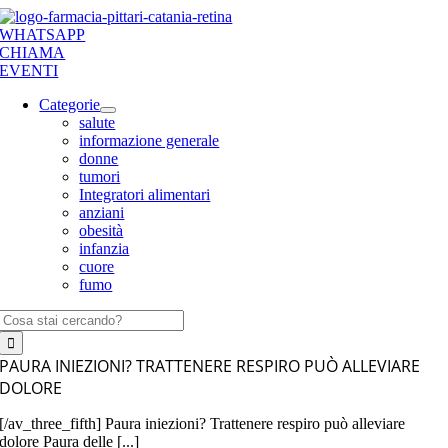
Salta
al
WHATSAPP
contenuto
CHIAMA
EVENTI
Categorie
salute
informazione generale
donne
tumori
Integratori alimentari
anziani
obesità
infanzia
cuore
fumo
Cerca
per:
PAURA INIEZIONI? TRATTENERE RESPIRO PUÒ ALLEVIARE
DOLORE
[/av_three_fifth] Paura iniezioni? Trattenere respiro può alleviare
dolore Paura delle [...]