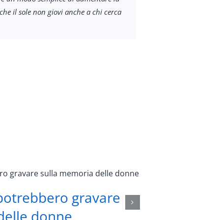
che il sole non giovi anche a chi cerca
 potrebbero gravare
Vuoi sap
delle donne
Guarda an