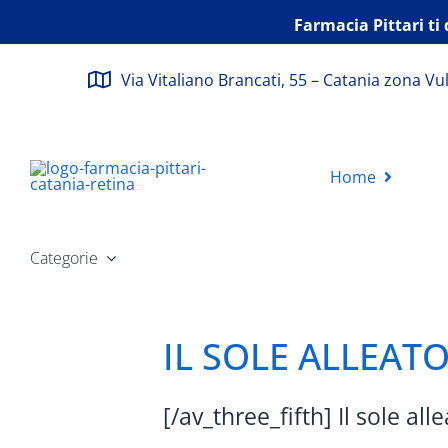
Salta
Farmacia Pittari ti 
al
contenuto
Via Vitaliano Brancati, 55 – Catania zona Vu
Home
Categorie
IL SOLE ALLEAT
[/av_three_fifth] Il sole all