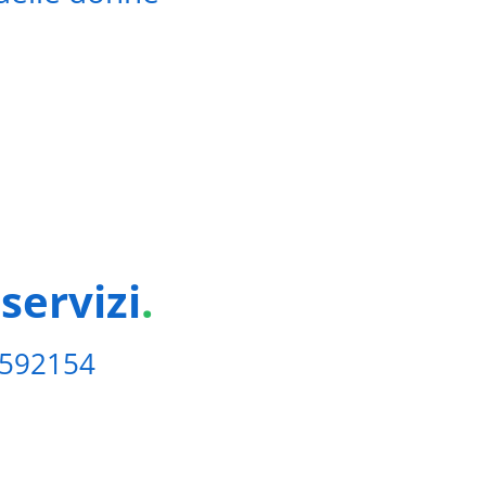
09/11/2019
servizi
.
6592154