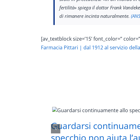
fertilità» spiega il dottor Frank Vandek
di rimanere incinta naturalmente.
(ANS
[av_textblock size=’15’ font_color=” color=”
Farmacia Pittari | dal 1912 al servizio dell
Guardarsi continuame
specchio non aiuta l’