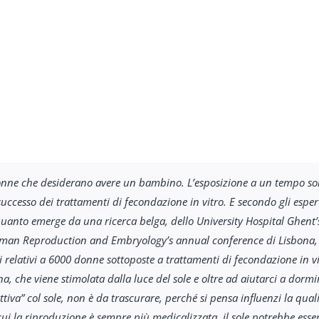
 donne che desiderano avere un bambino. L’esposizione a un tempo s
i successo dei trattamenti di fecondazione in vitro. E secondo gli espe
quanto emerge da una ricerca belga, dello University Hospital Ghent
man Reproduction and Embryology’s annual conference di Lisbona, in 
 relativi a 6000 donne sottoposte a trattamenti di fecondazione in v
, che viene stimolata dalla luce del sole e oltre ad aiutarci a dormir
tiva” col sole, non è da trascurare, perché si pensa influenzi la quali
cui la riproduzione è sempre più medicalizzata, il sole potrebbe es