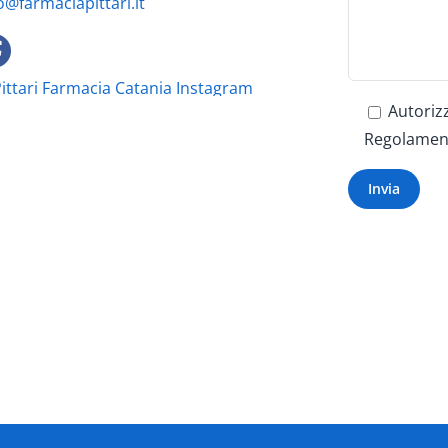
o@farmaciapittari.it
Autorizz
Regolament