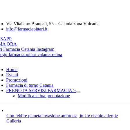
Salta
Farmacia Pittari 
al
contenuto
oggle
avigation
Via Vitaliano Brancati, 55 – Catania zona Vulcania
info@farmaciapittari.it
SAPP
MA ORA
oggle
avigation
Home
Eventi
Promozioni
Farmacia di turno Catania
PRENOTA SERVIZI FARMACIA >
Modifica la tua prenotazione
Con febbre pianeta invasione ambrosia, in Ue rischio allergie
Galleria