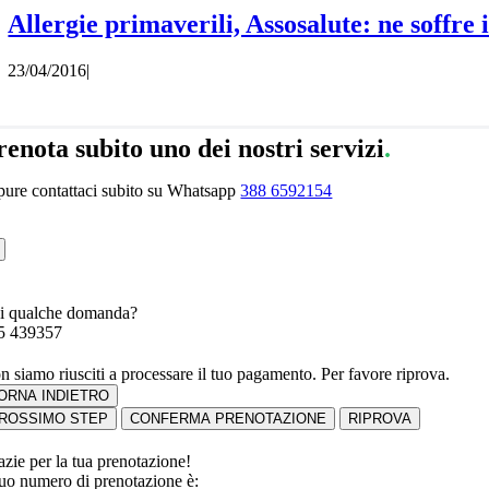
Allergie primaverili, Assosalute: ne soffre 
23/04/2016
|
renota subito uno dei nostri servizi
.
pure contattaci subito su Whatsapp
388 6592154
i qualche domanda?
5 439357
n siamo riusciti a processare il tuo pagamento. Per favore riprova.
ORNA INDIETRO
ROSSIMO STEP
CONFERMA PRENOTAZIONE
RIPROVA
azie per la tua prenotazione!
 tuo numero di prenotazione è: