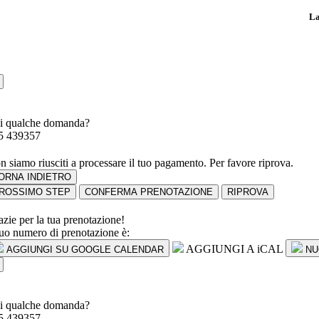
La
i qualche domanda?
5 439357
n siamo riusciti a processare il tuo pagamento. Per favore riprova.
ORNA INDIETRO
ROSSIMO STEP
CONFERMA PRENOTAZIONE
RIPROVA
azie per la tua prenotazione!
 tuo numero di prenotazione è:
AGGIUNGI A iCAL
AGGIUNGI SU GOOGLE CALENDAR
NU
i qualche domanda?
5 439357