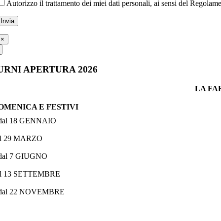
Autorizzo il trattamento dei miei dati personali, ai sensi del Regola
×
URNI APERTURA 2026
LA FA
OMENICA E FESTIVI
 dal 18 GENNAIO
al 29 MARZO
 dal 7 GIUGNO
al 13 SETTEMBRE
 dal 22 NOVEMBRE