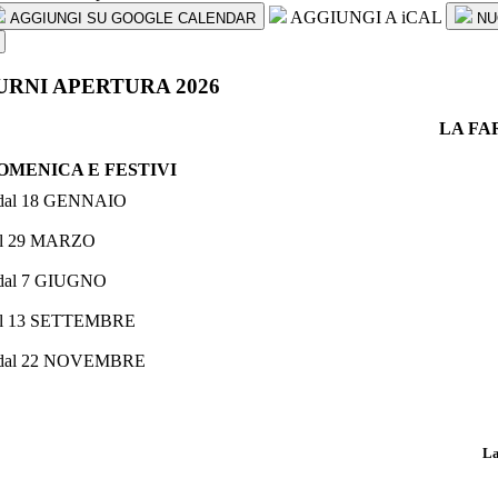
AGGIUNGI A iCAL
AGGIUNGI SU GOOGLE CALENDAR
NU
URNI APERTURA 2026
LA FA
OMENICA E FESTIVI
 dal 18 GENNAIO
al 29 MARZO
 dal 7 GIUGNO
al 13 SETTEMBRE
 dal 22 NOVEMBRE
La