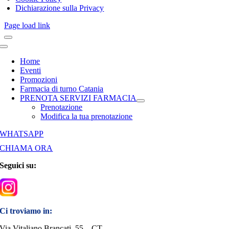
Dichiarazione sulla Privacy
Page load link
Toggle
Navigation
Home
Eventi
Promozioni
Farmacia di turno Catania
PRENOTA SERVIZI FARMACIA
Prenotazione
Modifica la tua prenotazione
WHATSAPP
CHIAMA ORA
Seguici su:
Ci troviamo in:
Via Vitaliano Brancati, 55 – CT