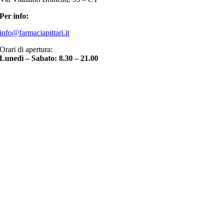
Per info:
info@farmaciapittari.it
Orari di apertura:
Lunedì – Sabato: 8.30 – 21.00
Torna
in
cima