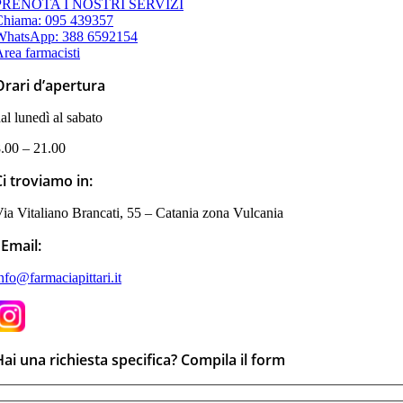
PRENOTA I NOSTRI SERVIZI
Chiama: 095 439357
WhatsApp: 388 6592154
rea farmacisti
Orari d’apertura
al lunedì al sabato
.00 – 21.00
Ci troviamo in:
ia Vitaliano Brancati, 55 – Catania zona Vulcania
Email:
nfo@farmaciapittari.it
Hai una richiesta specifica? Compila il form