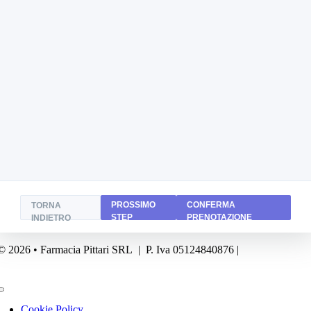
PROSSIMO
CONFERMA
TORNA
STEP
PRENOTAZIONE
INDIETRO
© 2026 • Farmacia Pittari SRL | P. Iva 05124840876 |
Powered by
FA
Business
Toggle
Navigation
Cookie Policy