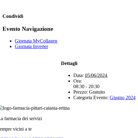
Condividi
Facebook
X
WhatsApp
Telegram
Evento Navigazione
Giornata MyCollagen
Giornata Inverter
Dettagli
Data:
05/06/2024
Ora:
08:30 - 20:30
Prezzo:
Gratuito
Categoria Evento:
Giugno 2024
a farmacia dei servizi
empre vicini a te