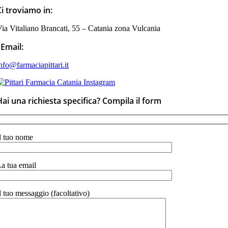
Ci troviamo in:
ia Vitaliano Brancati, 55 – Catania zona Vulcania
Email:
nfo@farmaciapittari.it
Hai una richiesta specifica? Compila il form
l tuo nome
a tua email
l tuo messaggio (facoltativo)