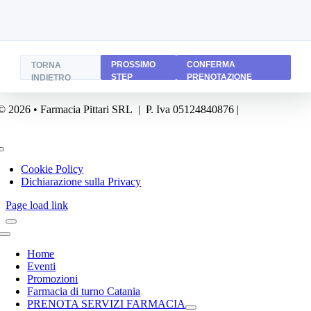
PROSSIMO
CONFERMA
TORNA
STEP
PRENOTAZIONE
INDIETRO
© 2026 • Farmacia Pittari SRL | P. Iva 05124840876 |
Powered by
FA
Business
Toggle
Navigation
Cookie Policy
Dichiarazione sulla Privacy
Page load link
Toggle
Navigation
Home
Eventi
Promozioni
Farmacia di turno Catania
PRENOTA SERVIZI FARMACIA