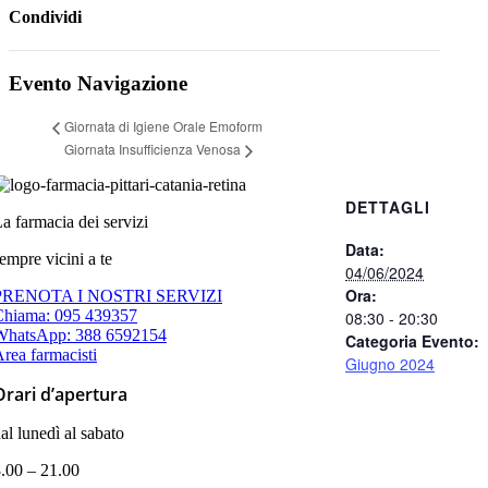
Condividi
Facebook
X
WhatsApp
Telegram
Evento Navigazione
Giornata di Igiene Orale Emoform
Giornata Insufficienza Venosa
DETTAGLI
a farmacia dei servizi
Data:
empre vicini a te
04/06/2024
Ora:
PRENOTA I NOSTRI SERVIZI
Chiama: 095 439357
08:30 - 20:30
WhatsApp: 388 6592154
Categoria Evento:
rea farmacisti
Giugno 2024
Orari d’apertura
al lunedì al sabato
.00 – 21.00