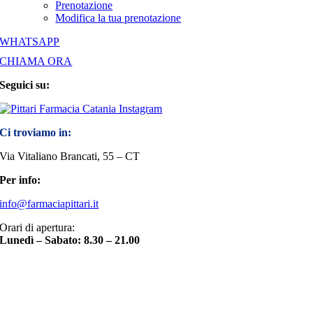
Prenotazione
Modifica la tua prenotazione
WHATSAPP
CHIAMA ORA
Seguici su:
Ci troviamo in:
Via Vitaliano Brancati, 55 – CT
Per info:
info@farmaciapittari.it
Orari di apertura:
Lunedì – Sabato: 8.30 – 21.00
Torna
in
cima