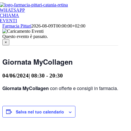
Salta
al
WHATSAPP
contenuto
CHIAMA
EVENTI
Farmacia Pittari
2026-08-09T00:00:00+02:00
Questo evento è passato.
×
Giornata MyCollagen
04/06/2024| 08:30
-
20:30
Giornata MyCollagen
con offerte e consigli in farmacia.
Salva nel tuo calendario